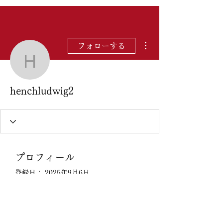
その他
フォローする
henchludwig2
henchludwig2
プロフィール
登録日： 2025年9月6日
表示する内容はまだあ